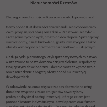
Nieruchomości Rzeszów
Dlaczego nieruchomości w Rzeszowie warto kupować u nas?
Mamy ponad 8 lat doświadczenia w handlu nieruchomościami.
Zajmujemy się sprzedażą mieszkań w Rzeszowie i nie tylko –
szczególnie tych nowych, prosto od dewelopera. Sprzedajemy
również domy, działki budowlane, grunty inwestycyjne a także
obiekty komercyjne o przeznaczeniu handlowo – usługowym.
Obsługa rynku pierwotnego, czyli sprzedaży nowych mieszkań
w Rzeszowie to nasza domena dzięki wieloletniej współpracy
z najlepszymi deweloperami. Obecnie możesz wybrać swoje
nowe mieszkanie z bogatej oferty ponad 40 inwestycji
deweloperskich.
W odpowiedzi na coraz większe zapotrzebowanie na usługi
doradcze związane z zakupem gruntów stworzyliśmy
profesjonalny dział obsługi inwestycji, którego celem jest
pomoc Klientom indywidualnym, deweloperom oraz firmom
w znalezieniu doskonałej działki w Rzeszowie i okolicach pod